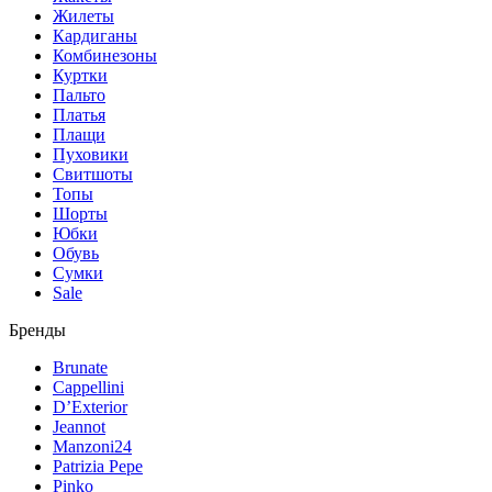
Жилеты
Кардиганы
Комбинезоны
Куртки
Пальто
Платья
Плащи
Пуховики
Свитшоты
Топы
Шорты
Юбки
Обувь
Сумки
Sale
Бренды
Brunate
Cappellini
D’Exterior
Jeannot
Manzoni24
Patrizia Pepe
Pinko