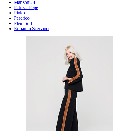
Manzoni24
Patrizia Pepe
Pinko
Peserico
Plein Sud
Ermanno Scervino