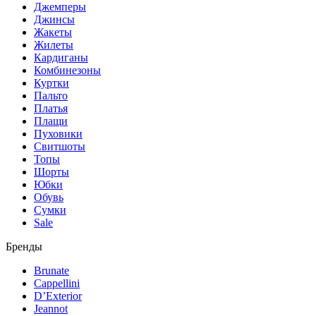
Джемперы
Джинсы
Жакеты
Жилеты
Кардиганы
Комбинезоны
Куртки
Пальто
Платья
Плащи
Пуховики
Свитшоты
Топы
Шорты
Юбки
Обувь
Сумки
Sale
Бренды
Brunate
Cappellini
D’Exterior
Jeannot